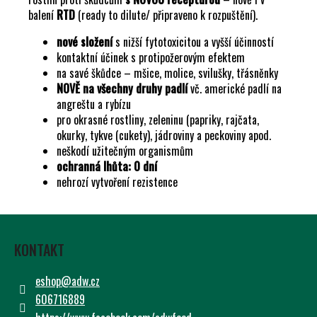
Č
balení
RTD
(ready to dilute/ připraveno k rozpuštění).
U
J
nové složení
s nižší fytotoxicitou a vyšší účinností
E
kontaktní účinek s protipožerovým efektem
M
na savé škůdce – mšice, molice, svilušky, třásněnky
E
NOVĚ na všechny druhy padlí
vč. americké padlí na
angreštu a rybízu
pro okrasné rostliny, zeleninu (papriky, rajčata,
okurky, tykve (cukety), jádroviny a peckoviny apod.
neškodí užitečným organismům
ochranná lhůta: 0 dní
nehrozí vytvoření rezistence
Z
Á
KONTAKT
P
A
eshop
@
adw.cz
T
606716889
Í