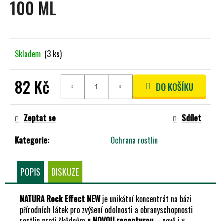
100 ML
A
J
Í
T
Skladem
(3 ks)
?
82 Kč
DO KOŠÍKU
Měrná
cena:
HLEDAT
Zeptat se
Sdílet
Kategorie
:
Ochrana rostlin
D
O
POPIS
DISKUZE
P
O
NATURA Rock Effect NEW
je unikátní koncentrát na bázi
R
přírodních látek pro zvýšení odolnosti a obranyschopnosti
U
rostlin proti škůdcům
s NOVOU recepturou
– nově i v