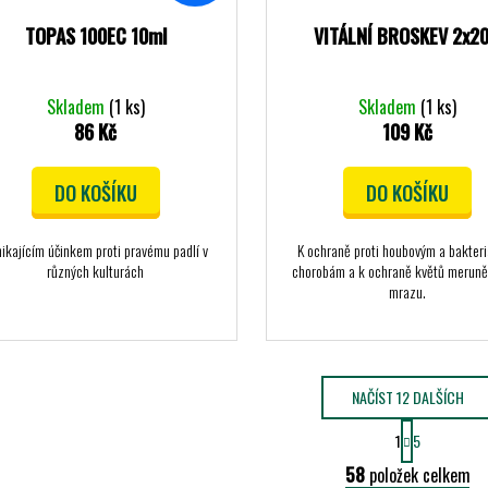
TOPAS 100EC 10ml
VITÁLNÍ BROSKEV 2x2
Skladem
(1 ks)
Skladem
(1 ks)
86 Kč
109 Kč
DO KOŠÍKU
DO KOŠÍKU
ikajícím účinkem proti pravému padlí v
K ochraně proti houbovým a bakter
různých kulturách
chorobám a k ochraně květů meruně
mrazu.
NAČÍST 12 DALŠÍCH
S
1
5
T
O
R
58
položek celkem