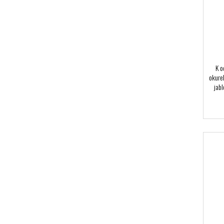
K o
okurek
jabl