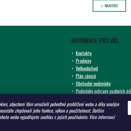
V
Á
L
NAHORU
N
K
Á
O
D
V
A
Á
C
N
Í
Í
INFORMACE PRO VÁS
P
R
Kontakty
V
Prodejny
K
Velkoobchod
Y
Plán závozů
V
Ý
Obchodní podmínky
P
Podmínky ochrany osobních úd
I
ADW - zemědělství pro budouc
S
kies, abychom Vám umožnili pohodlné prohlížení webu a díky analýze
Prodávané značky
U
eustále zlepšovali jeho funkce, výkon a použitelnost.
Dalším
Odborné články
hoto webu vyjadřujete souhlas s jejich používáním.
Více informací