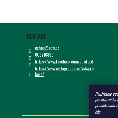
Z
Á
KONTAKT
P
A
eshop
@
adw.cz
T
606716889
Í
https://www.facebook.com/adwfeed
https://www.instagram.com/adwpro
kone/
Používáme coo
provozu webu n
procházením to
zde
.