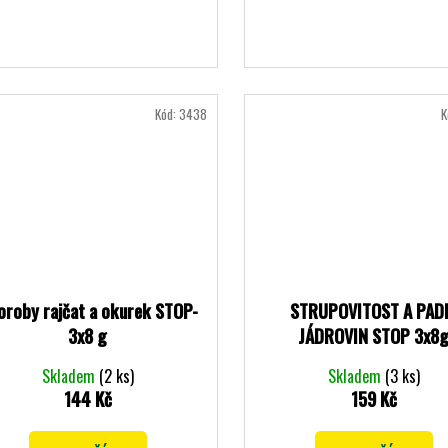
Kód:
3438
K
oroby rajčat a okurek STOP-
STRUPOVITOST A PAD
3x8 g
JÁDROVIN STOP 3x8
Skladem
(2 ks)
Skladem
(3 ks)
144 Kč
159 Kč