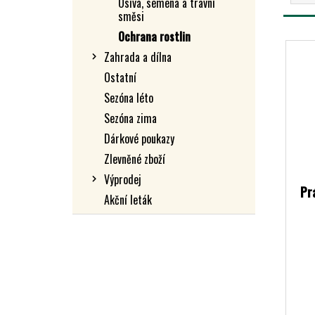
Osiva, semena a travní
Z
L
směsi
E
V
Ochrana rostlin
N
Ý
Zahrada a dílna
Í
P
Ostatní
P
I
R
Sezóna léto
S
O
Sezóna zima
P
D
Dárkové poukazy
R
U
Zlevněné zboží
O
K
Výprodej
D
T
Pr
U
Akční leták
Ů
K
T
Ů