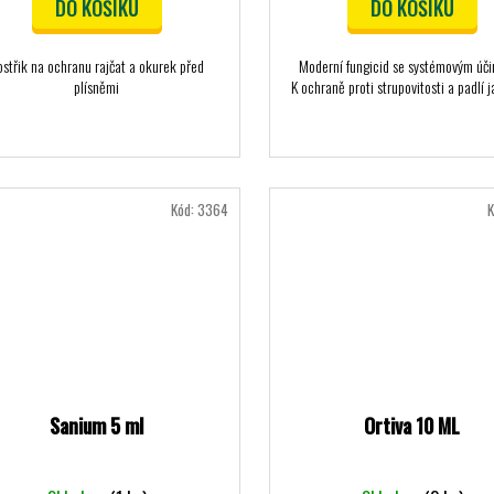
DO KOŠÍKU
DO KOŠÍKU
ostřik na ochranu rajčat a okurek před
Moderní fungicid se systémovým úč
plísněmi
K ochraně proti strupovitosti a padlí j
Kód:
3364
K
Sanium 5 ml
Ortiva 10 ML