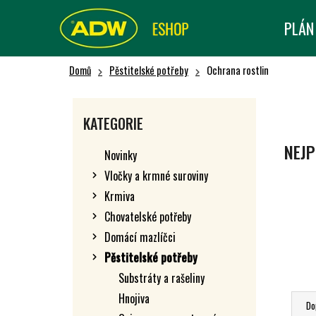
K
Přejít
na
O
PLÁN
Zpět
Zpět
obsah
Š
do obchodu
do obchodu
Í
Domů
Pěstitelské potřeby
Ochrana rostlin
K
P
O
Přeskočit
KATEGORIE
kategorie
S
T
NEJP
Novinky
R
Vločky a krmné suroviny
A
Krmiva
N
N
Chovatelské potřeby
Í
Domácí mazlíčci
P
Pěstitelské potřeby
A
Substráty a rašeliny
Ř
N
Hnojiva
A
Do
E