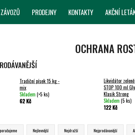
 ZÁVOZŮ
PRODEJNY
KONTAKTY
AKČNÍ LETÁ
CO POTŘEBUJETE NAJÍT?
OCHRANA ROS
HLEDAT
RODÁVANĚJŠÍ
Likvidátor zeleně
Tradiční písek 15 kg -
DOPORUČUJEME
STOP 100 ml Gly
mix
Klasik Strong
Skladem
(>5 ks)
Skladem
(5 ks)
62 Kč
122 Kč
poručujeme
Nejlevnější
Nejdražší
Nejprodávanější
A