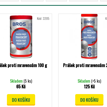
Kód:
3205
K
ášek proti mravencům 100 g
Prášek proti mravencům 
Skladem
(5 ks)
Skladem
(>5 ks)
65 Kč
125 Kč
DO KOŠÍKU
DO KOŠÍKU