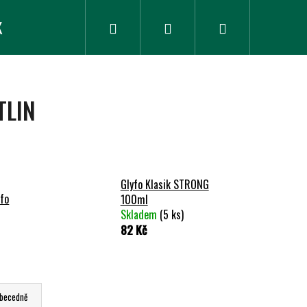
K
ZLEVNĚNÉ ZBOŽÍ
Hledat
Přihlášení
Nákupní
košík
TLIN
Glyfo Klasik STRONG
fo
100ml
Skladem
(5 ks)
82 Kč
becedně