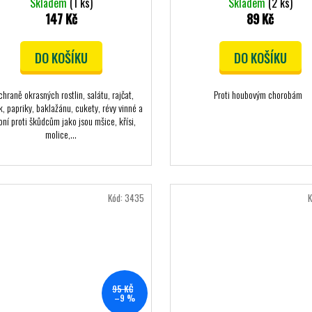
Skladem
(1 ks)
Skladem
(2 ks)
147 Kč
89 Kč
DO KOŠÍKU
DO KOŠÍKU
chraně okrasných rostlin, salátu, rajčat,
Proti houbovým chorobám
, papriky, baklažánu, cukety, révy vinné a
oní proti škůdcům jako jsou mšice, křísi,
molice,...
Kód:
3435
K
95 KČ
–9 %