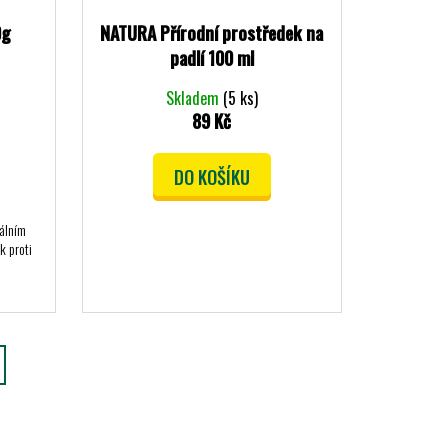
0g
NATURA Přírodní prostředek na
padlí 100 ml
Skladem
(5 ks)
89 Kč
DO KOŠÍKU
iálním
k proti