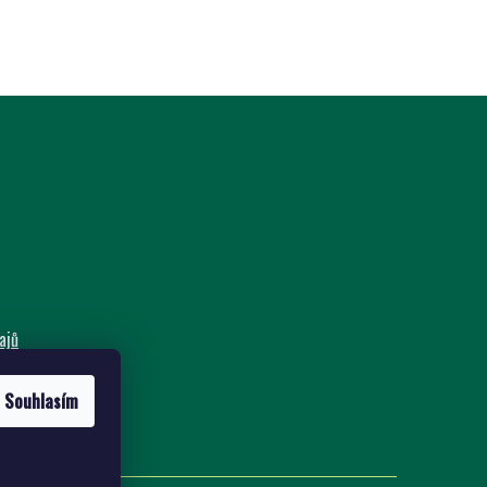
ajů
nost
Souhlasím