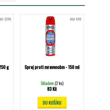
ód:
3206
Kód:
699
250 g
Sprej proti mravencům - 150 ml
Skladem
(2 ks)
83 Kč
DO KOŠÍKU