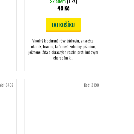
Skladem
(1 ks)
49 Kč
DO KOŠÍKU
Vhodný k ochraně révy, jádrovin, angreštu,
okurek, hrachu, kořenové zeleniny, pšenice,
ječmene, žita a okrasných rostlin proti hubovým
chorobám k...
ód:
3437
Kód:
3190