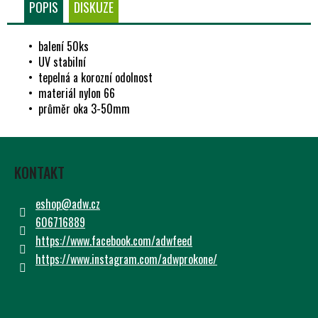
Č
POPIS
DISKUZE
U
J
• balení 50ks
E
• UV stabilní
M
• tepelná a korozní odolnost
E
• materiál nylon 66
• průměr oka 3-50mm
Z
Á
KONTAKT
P
A
eshop
@
adw.cz
T
606716889
Í
https://www.facebook.com/adwfeed
https://www.instagram.com/adwprokone/