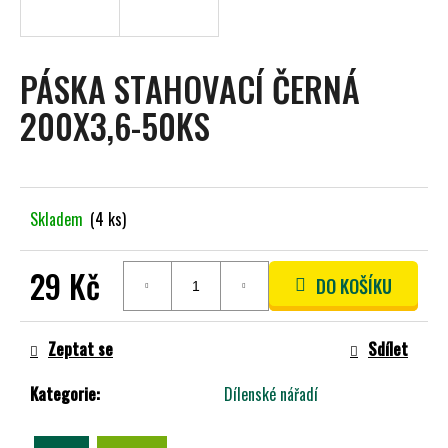
A
J
Í
PÁSKA STAHOVACÍ ČERNÁ
T
200X3,6-50KS
?
Skladem
(4 ks)
HLEDAT
29 Kč
DO KOŠÍKU
Měrná
D
cena:
O
Zeptat se
Sdílet
P
O
Kategorie
:
Dílenské nářadí
R
U