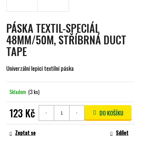
A
J
Í
PÁSKA TEXTIL-SPECIÁL
T
48MM/50M, STŘÍBRNÁ DUCT
?
TAPE
Univerzální lepicí textilní páska
HLEDAT
Skladem
(3 ks)
D
O
123 Kč
DO KOŠÍKU
P
Měrná
O
cena:
R
Zeptat se
Sdílet
U