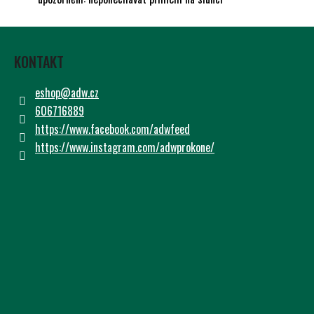
Z
Á
KONTAKT
P
A
eshop
@
adw.cz
T
606716889
Í
https://www.facebook.com/adwfeed
https://www.instagram.com/adwprokone/