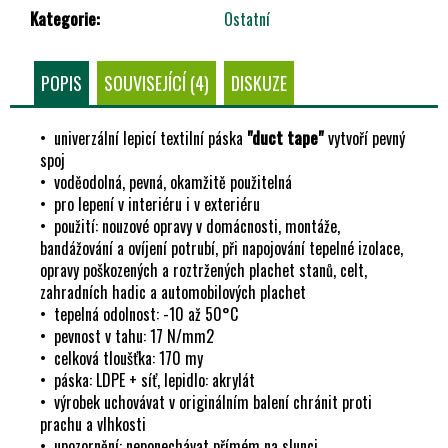
Č
Kategorie
:
Ostatní
U
J
E
POPIS
SOUVISEJÍCÍ (4)
DISKUZE
M
E
• univerzální lepicí textilní páska
"duct tape"
vytvoří pevný
spoj
• voděodolná, pevná, okamžitě použitelná
• pro lepení v interiéru i v exteriéru
• použití: nouzové opravy v domácnosti, montáže,
bandážování a ovíjení potrubí, při napojování tepelné izolace,
opravy poškozených a roztržených plachet stanů, celt,
zahradních hadic a automobilových plachet
• tepelná odolnost: -10 až 50°C
• pevnost v tahu: 17 N/mm2
• celková tloušťka: 170 my
• páska: LDPE + síť, lepidlo: akrylát
• výrobek uchovávat v originálním balení chránit proti
prachu a vlhkosti
• upozornění: neponechávat přímém na slunci