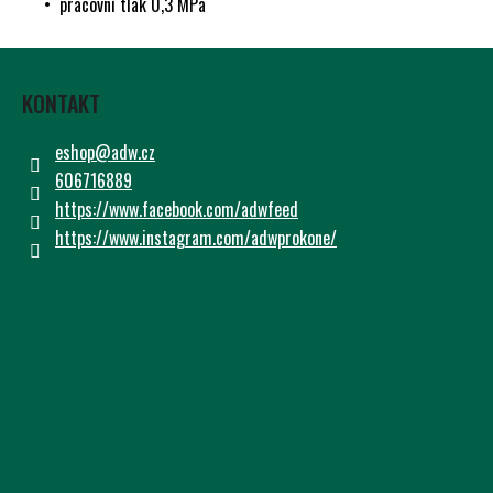
• pracovní tlak 0,3 MPa
Č
U
Z
J
E
Á
KONTAKT
M
P
E
A
eshop
@
adw.cz
T
606716889
Í
https://www.facebook.com/adwfeed
https://www.instagram.com/adwprokone/