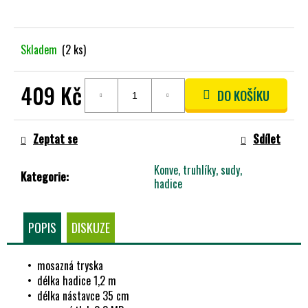
A
J
Skladem
(2 ks)
Í
T
?
409 Kč
DO KOŠÍKU
Měrná
cena:
Zeptat se
Sdílet
HLEDAT
Konve, truhlíky, sudy,
Kategorie
:
hadice
D
POPIS
DISKUZE
O
P
• mosazná tryska
O
• délka hadice 1,2 m
R
• délka nástavce 35 cm
U