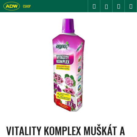
K
Přejít
Hledat
Nákupn
M
Přihlášení
na
O
Zpět
Zpět
košík
obsah
Š
Í
C
K
O
P
O
T
Ř
E
B
U
J
E
T
VITALITY KOMPLEX MUŠKÁT A
E
N