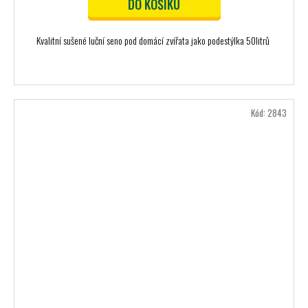
DO KOŠÍKU
Kvalitní sušené luční seno pod domácí zvířata jako podestýlka 50litrů
Kód:
2843