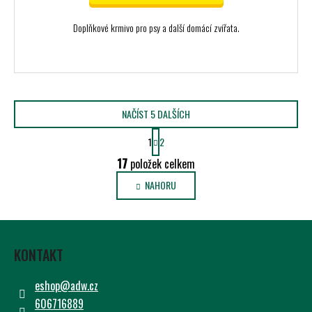
Doplňkové krmivo pro psy a další domácí zvířata.
NAČÍST 5 DALŠÍCH
S
1
2
T
O
R
17
položek celkem
V
Á
L
NAHORU
N
K
Á
O
D
Z
V
A
Á
Á
C
N
KONTAKT
P
Í
Í
P
A
eshop
@
adw.cz
R
T
606716889
V