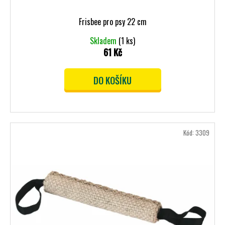
Č
T
U
Ů
Frisbee pro psy 22 cm
J
E
Skladem
(1 ks)
M
61 Kč
E
DO KOŠÍKU
Kód:
3309