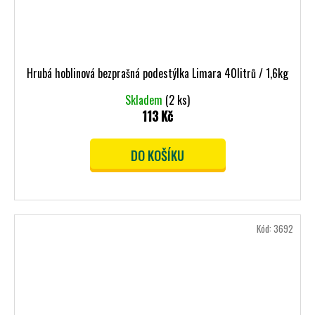
Hrubá hoblinová bezprašná podestýlka Limara 40litrů / 1,6kg
Skladem
(2 ks)
113 Kč
DO KOŠÍKU
Kód:
3692