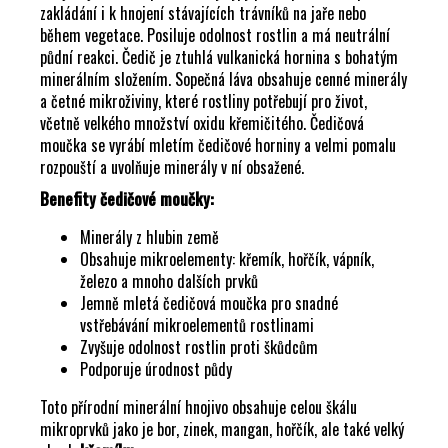
Č
zakládání i k hnojení stávajících trávníků na jaře nebo
U
během vegetace. Posiluje odolnost rostlin a má neutrální
J
půdní reakci. Čedič je ztuhlá vulkanická hornina s bohatým
E
minerálním složením. Sopečná láva obsahuje cenné minerály
M
a četné mikroživiny, které rostliny potřebují pro život,
E
včetně velkého množství oxidu křemičitého. Čedičová
moučka se vyrábí mletím čedičové horniny a velmi pomalu
rozpouští a uvolňuje minerály v ní obsažené.
Benefity čedičové moučky:
Minerály z hlubin země
Obsahuje mikroelementy: křemík, hořčík, vápník,
železo a mnoho dalších prvků
Jemně mletá čedičová moučka pro snadné
vstřebávání mikroelementů rostlinami
Zvyšuje odolnost rostlin proti škůdcům
Podporuje úrodnost půdy
Toto přírodní minerální hnojivo obsahuje celou škálu
mikroprvků jako je bor, zinek, mangan, hořčík, ale také velký