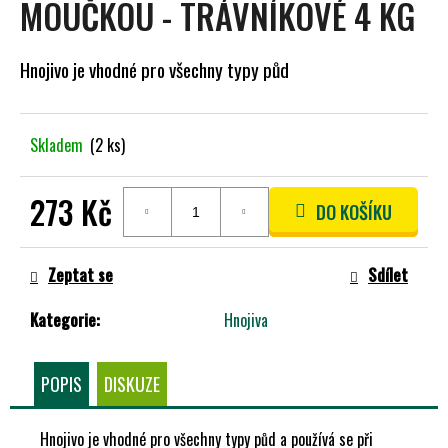
MOUČKOU - TRÁVNÍKOVÉ 4 KG
A
J
Hnojivo je vhodné pro všechny typy půd
Í
T
?
Skladem
(2 ks)
273 Kč
DO KOŠÍKU
HLEDAT
Měrná
cena:
Zeptat se
Sdílet
Kategorie
:
Hnojiva
D
O
P
POPIS
DISKUZE
O
R
U
Hnojivo je vhodné pro všechny typy půd a používá se při