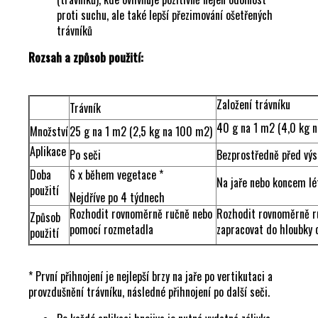
proti suchu, ale také lepší přezimování ošetřených
trávníků
Rozsah a způsob použití:
Založení trávníku
Trávník
40 g na 1 m2 (4,0 kg 
Množství
25 g na 1
m2 (2,5 kg na 100 m2)
Aplikace
Po seči
Bezprostředně před vý
Doba
6 x během vegetace *
Na jaře nebo koncem lé
použití
Nejdříve po 4 týdnech
Rozhodit rovnoměrně ručně nebo
Rozhodit rovnoměrně r
Způsob
pomocí rozmetadla
zapracovat do hloubky 
použití
* První přihnojení je nejlepší brzy na jaře po vertikutaci a
provzdušnění trávníku, následné přihnojení po další seči.