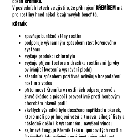
obsah
křemíku.
V posledních letech se zjistilo, že přihnojení
KŘEMÍKEM
má
pro rostliny hned několik zajímavých benefitů.
KŘEMÍK
zpevňuje buněčné stěny rostlin
podporuje významným způsobem růst kořenového
systému
zvyšuje produkci chlorofylu
zvyšuje příjem fosforu a draslíku rostlinami (prvky
ovlivňující kvetení a vyzrávání plodů)
zásadním způsobem pozitivně ovlivňuje hospodaření
rostlin s vodou
přítomnost Křemíku v rostlinách odpuzuje savé a
žravé škůdce a působí i preventivně proti houbovým
chorobám hlavně padlí
skvělých výsledků bylo dosaženo například u okurek,
které měli po přihnojení větší a tmavší, silnější listy a
následně došlo i k významnému navýšení výnosu
zajímavě funguje Křemík také u lipnicovitých rostlin
(trávníků), kde ovlivňuje pozitivně nejen odolnost