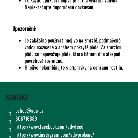
Po každé aplikaci hnojiva je nutná vydatná zálivka.
Nepřekračujte doporučené dávkování.
Upozornění:
Je zakázáno používat hnojivo na zmrzlé, podmáčené,
vodou nasycené a sněhem pokryté půdě. Za zmrzlou
půdu se nepovažuje půda, která během dne alespoň
povrchově rozmrzne.
Hnojivo nekombinujte s přípravky na ochranu rostlin.
Z
Á
KONTAKT
P
A
eshop
@
adw.cz
T
606716889
Í
https://www.facebook.com/adwfeed
https://www.instagram.com/adwprokone/