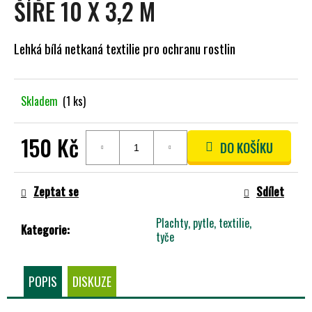
ŠÍŘE 10 X 3,2 M
A
J
Lehká bílá netkaná textilie pro ochranu rostlin
Í
T
?
Skladem
(1 ks)
150 Kč
DO KOŠÍKU
HLEDAT
Měrná
cena:
Zeptat se
Sdílet
Plachty, pytle, textilie,
D
Kategorie
:
tyče
O
P
O
POPIS
DISKUZE
R
U