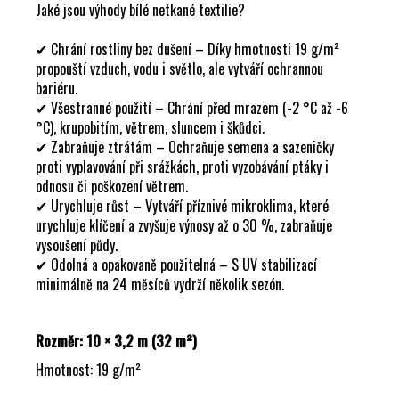
Č
Jaké jsou výhody bílé netkané textilie?
U
J
✔ Chrání rostliny bez dušení – Díky hmotnosti 19 g/m²
E
propouští vzduch, vodu i světlo, ale vytváří ochrannou
M
bariéru.
E
✔ Všestranné použití – Chrání před mrazem (-2 °C až -6
°C), krupobitím, větrem, sluncem i škůdci.
✔ Zabraňuje ztrátám – Ochraňuje semena a sazeničky
proti vyplavování při srážkách, proti vyzobávání ptáky i
odnosu či poškození větrem.
✔ Urychluje růst – Vytváří příznivé mikroklima, které
urychluje klíčení a zvyšuje výnosy až o 30 %, zabraňuje
vysoušení půdy.
✔ Odolná a opakovaně použitelná – S UV stabilizací
minimálně na 24 měsíců vydrží několik sezón.
Rozměr: 10 × 3,2 m (32 m²)
Hmotnost: 19 g/m²