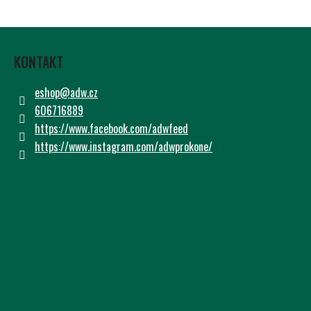
Z
Á
KONTAKT
P
A
eshop
@
adw.cz
T
606716889
Í
https://www.facebook.com/adwfeed
https://www.instagram.com/adwprokone/