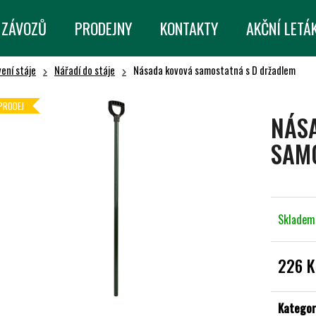
 ZÁVOZŮ
PRODEJNY
KONTAKTY
AKČNÍ LETÁ
ení stáje
Nářadí do stáje
Násada kovová samostatná s D držadlem
CO POTŘEBUJETE NAJÍT?
PRODEJ
NÁS
HLEDAT
SAM
DOPORUČUJEME
Sklade
226 K
Měrná
cena:
Kategor