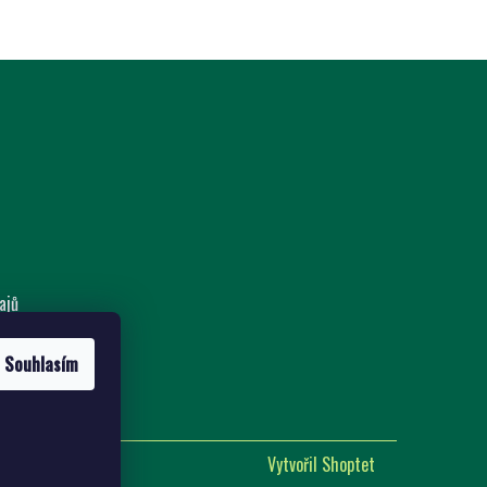
ajů
nost
Souhlasím
Vytvořil Shoptet