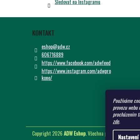
Sledovat na Instagramu
Z
Á
KONTAKT
P
A
eshop
@
adw.cz
T
606716889
Í
https://www.facebook.com/adwfeed
https://www.instagram.com/adwpro
kone/
Používáme coo
provozu webu n
procházením to
zde
.
Copyright 2026
ADW Eshop
. Všechna práva vyhrazena.
U
Nastavení