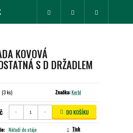
K
ZLEVNĚNÉ ZBOŽÍ
Hledat
Přihlášení
Nákupní
košík
ADA KOVOVÁ
OSTATNÁ S D DRŽADLEM
m
(3 ks)
Značka:
Kerbl
č
DO KOŠÍKU
Tisk
ie
:
Nářadí do stáje