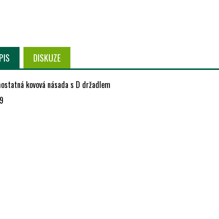
PIS
DISKUZE
ostatná kovová násada s D držadlem
9