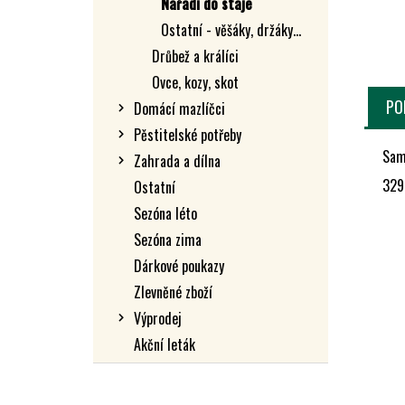
Nářadí do stáje
L
Ostatní - věšáky, držáky...
Drůbež a králíci
Ovce, kozy, skot
PO
Domácí mazlíčci
Pěstitelské potřeby
Sam
Zahrada a dílna
329
Ostatní
Sezóna léto
Sezóna zima
Dárkové poukazy
Zlevněné zboží
Výprodej
Akční leták