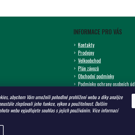
INFORMACE PRO VÁS
Kontakty
Prodejny
Velkoobchod
Plán závozů
Obchodní podmínky
Podmínky ochrany osobních úd
ADW - zemědělství pro budouc
kies, abychom Vám umožnili pohodlné prohlížení webu a díky analýze
Prodávané značky
eustále zlepšovali jeho funkce, výkon a použitelnost.
Dalším
Odborné články
hoto webu vyjadřujete souhlas s jejich používáním.
Více informací
pravit nastavení cookies