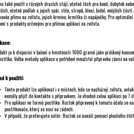
ho také použít v různých druzích stájí, včetně těch pro koně, dobytek neb
ších, včetně podlah a jejich spár, stěn, stropů, klecí, bidel, vnějších část
kován přímo na zvířata, jejich krmivo, krmítka či napáječky. Pro optimáln
ení s produkty určenými pro přímou aplikaci na zvířata.
ikace:
ukt je k dispozici v balení o hmotnosti 1000 gramů jako práškový koncent
ostřiku. Volba metody aplikace a potřebné množství přípravku závisí na va
od k použití:
Tento produkt lze aplikovat i v místech, kde se nacházejí zvířata, avša
neměly přijít do kontaktu s přípravkem. Je vhodné celou aplikaci po 7 
Pro aplikaci ve formě postřiku: Roztok připravený k tomuto účelu se na
postřikovače, který se nosí na zádech.
V případě, že preferujete nátěr: Roztok se nanáší pomocí plochého štět