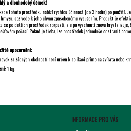
hlý a dlouhodobý účinek!
kace tohoto prostředku nabízí rychlou účinnost (do 3 hodin) po použití. 
 hmyzu, což vede k jeho úhynu způsobenému vysušením. Produkt je efektivn
u se po deštích prostředek rozpustí, ale po vyschnutí znovu krystalizuje, 
ešťovém počasí. Pokud je třeba, lze prostředek jednoduše odstranit pomoc
ežité upozornění:
ravek za žádných okolností není určen k aplikaci přímo na zvířata nebo kr
ení:
1 kg.
INFORMACE PRO VÁS