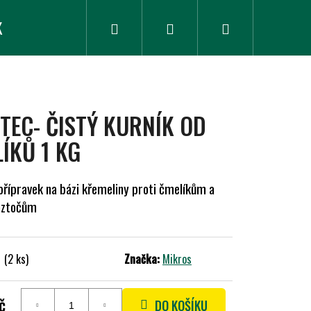
K
ZLEVNĚNÉ ZBOŽÍ
Hledat
Přihlášení
Nákupní
košík
TEC- ČISTÝ KURNÍK OD
ÍKŮ 1 KG
přípravek na bázi křemeliny proti čmelíkům a
roztočům
m
(2 ks)
Značka:
Mikros
č
DO KOŠÍKU