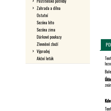
Pěstitelské potřeby
L
Zahrada a dílna
Ostatní
Sezóna léto
Sezóna zima
Dárkové poukazy
Zlevněné zboží
PO
Výprodej
Ten
Akční leták
lezo
Bal
Úči
zná
Kde
Tent