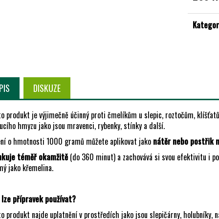
Měrná
cena:
Kategor
PIS
DISKUZE
to produkt je výjimečně účinný proti čmelíkům u slepic, roztočům, klíšťa
ucího hmyzu jako jsou mravenci, rybenky, stínky a další.
ení o hmotnosti 1000 gramů můžete aplikovat jako
nátěr nebo postřik n
nkuje téměř okamžitě
(do 360 minut) a zachovává si svou efektivitu i po 
mý jako křemelina.
 lze přípravek používat?
o produkt najde uplatnění v prostředích jako jsou slepičárny, holubníky, n