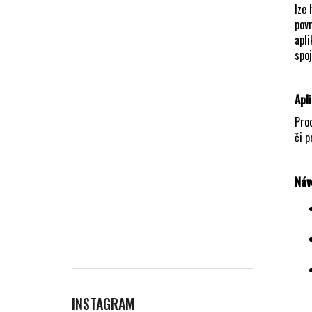
lze 
povr
apli
spoj
Apl
Prod
či p
Náv
INSTAGRAM