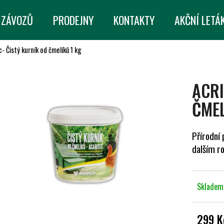
 ZÁVOZŮ
PRODEJNY
KONTAKTY
AKČNÍ LETÁ
c- Čistý kurník od čmelíků 1 kg
CO POTŘEBUJETE NAJÍT?
ACRI
HLEDAT
ČMEL
Přírodní 
DOPORUČUJEME
dalším 
Sklade
299 K