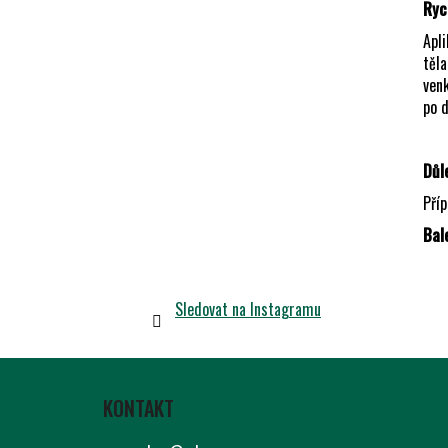
Ryc
Apli
těla
venk
po d
Důl
Příp
Bal
Sledovat na Instagramu
Z
Á
KONTAKT
P