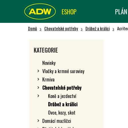
K
Přejít
na
O
PLÁN
Zpět
Zpět
obsah
Š
do obchodu
do obchodu
Í
Domů
Chovatelské potřeby
Drůbež a králíci
Acrite
K
P
O
Přeskočit
KATEGORIE
kategorie
S
T
Novinky
R
Vločky a krmné suroviny
A
Krmiva
N
N
Chovatelské potřeby
Í
Koně a jezdectví
P
Drůbež a králíci
A
Ovce, kozy, skot
N
Domácí mazlíčci
E