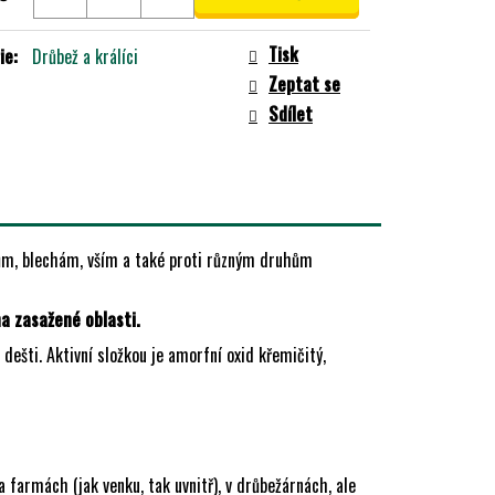
Tisk
ie
:
Drůbež a králíci
Zeptat se
Sdílet
tům, blechám, vším a také proti různým druhům
a zasažené oblasti.
dešti. Aktivní složkou je amorfní oxid křemičitý,
a farmách (jak venku, tak uvnitř), v drůbežárnách, ale