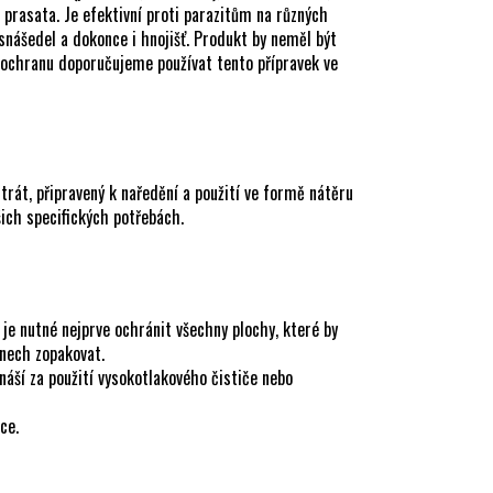
o prasata. Je efektivní proti parazitům na různých
í snášedel a dokonce i hnojišť. Produkt by neměl být
í ochranu doporučujeme používat tento přípravek ve
rát, připravený k naředění a použití ve formě nátěru
šich specifických potřebách.
k je nutné nejprve ochránit všechny plochy, které by
dnech zopakovat.
náší za použití vysokotlakového čističe nebo
ce.