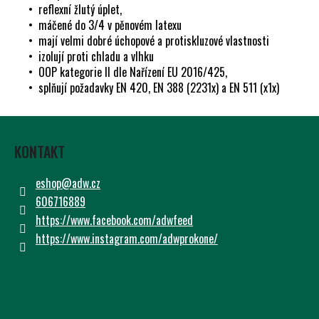
Č
• reflexní žlutý úplet,
U
• máčené do 3/4 v pěnovém latexu
J
• mají velmi dobré úchopové a protiskluzové vlastnosti
E
• izolují proti chladu a vlhku
M
• OOP kategorie II dle Nařízení EU 2016/425,
E
• splňují požadavky EN 420, EN 388 (2231x) a EN 511 (x1x)
Z
Á
KONTAKT
P
A
eshop
@
adw.cz
T
606716889
Í
https://www.facebook.com/adwfeed
https://www.instagram.com/adwprokone/