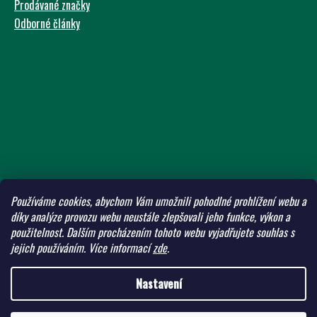
Prodávané značky
Odborné články
Používáme cookies, abychom Vám umožnili pohodlné prohlížení webu a
díky analýze provozu webu neustále zlepšovali jeho funkce, výkon a
použitelnost.
Dalším procházením tohoto webu vyjadřujete souhlas s
jejich používáním.
Více informací
zde
.
Nastavení
Vytvořil Shoptet
Copyright 2026
ADW Eshop
. Všechna práva vyhrazena.
Upravit