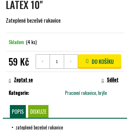
LATEX 10''
A
J
Zateplené bezešvé rukavice
Í
T
?
Skladem
(4 ks)
59 Kč
DO KOŠÍKU
HLEDAT
Měrná
cena:
Zeptat se
Sdílet
Kategorie
:
Pracovní rukavice, brýle
D
O
P
POPIS
DISKUZE
O
R
U
• zateplené bezešvé rukavice