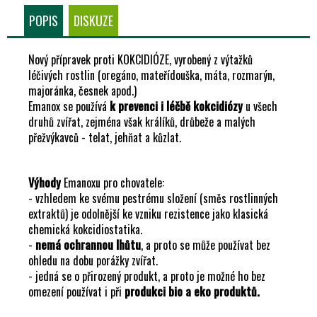
Č
POPIS
DISKUZE
U
J
E
Nový přípravek proti KOKCIDIÓZE, vyrobený z výtažků
M
léčivých rostlin (oregáno, mateřídouška, máta, rozmarýn,
E
majoránka, česnek apod.)
Emanox se používá
k prevenci i léčbě kokcidiózy
u všech
druhů zvířat, zejména však králíků, drůbeže a malých
přežvýkavců - telat, jehňat a kůzlat.
Výhody
Emanoxu pro chovatele:
- vzhledem ke svému pestrému složení (směs rostlinných
extraktů) je odolnější ke vzniku rezistence jako klasická
chemická kokcidiostatika.
-
nemá ochrannou lhůtu
, a proto se může používat bez
ohledu na dobu porážky zvířat.
- jedná se o přirozený produkt, a proto je možné ho bez
omezení používat i při
produkci bio a eko produktů.