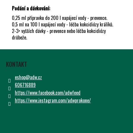
Podání a dávkování:
0,25 ml přípravku do 200 l napájecí vody - prevence.
0,5 ml na 100 l napájecí vody - léčba kokcidiózy králíků.
2-3× vyšších dávky - prevence nebo léčba kokcidiózy
drůbeže.
Z
Á
KONTAKT
P
A
eshop
@
adw.cz
T
606716889
Í
https://www.facebook.com/adwfeed
https://www.instagram.com/adwprokone/