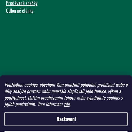
Prodávané značky
Odborné články
Používáme cookies, abychom Vám umožnili pohodlné prohlížení webu a
díky analýze provozu webu neustále zlepšovali jeho funkce, výkon a
použitelnost.
Dalším procházením tohoto webu vyjadřujete souhlas s
jejich používáním.
Více informací
zde
.
Nastavení
Vytvořil Shoptet
Copyright 2026
ADW Eshop
. Všechna práva vyhrazena.
Upravit