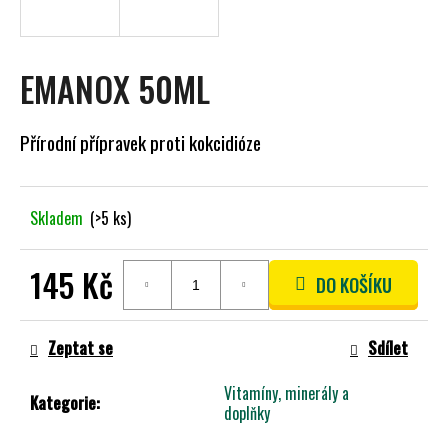
A
J
Í
EMANOX 50ML
T
?
Přírodní přípravek proti kokcidióze
Skladem
(>5 ks)
HLEDAT
145 Kč
DO KOŠÍKU
Měrná
D
cena:
O
Zeptat se
Sdílet
P
O
Vitamíny, minerály a
Kategorie
:
R
doplňky
U