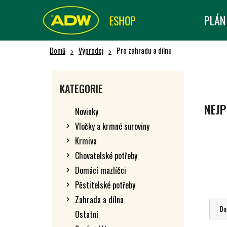
K
Přejít
na
O
PLÁN
Zpět
Zpět
obsah
Š
do obchodu
do obchodu
Í
Domů
Výprodej
Pro zahradu a dílnu
K
P
O
Přeskočit
KATEGORIE
kategorie
S
T
NEJP
Novinky
R
Vločky a krmné suroviny
A
Krmiva
N
N
Chovatelské potřeby
Í
Domácí mazlíčci
P
Pěstitelské potřeby
Ř
A
Zahrada a dílna
A
N
Do
Ostatní
Z
E