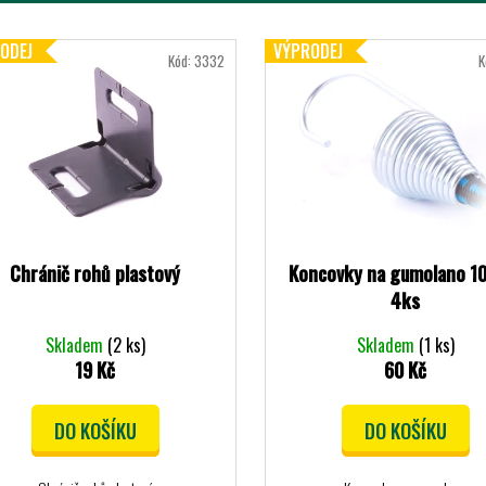
ODEJ
VÝPRODEJ
Kód:
3332
K
Chránič rohů plastový
Koncovky na gumolano 
4ks
Skladem
(2 ks)
Skladem
(1 ks)
19 Kč
60 Kč
DO KOŠÍKU
DO KOŠÍKU