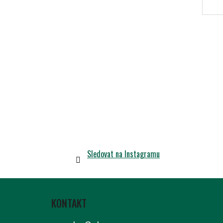
Sledovat na Instagramu
Z
Á
KONTAKT
P