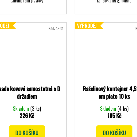
Chránič rohů plastový
Koncovka na gumolano
ODEJ
VÝPRODEJ
Kód:
1931
sada kovová samostatná s D
Rašelinový kontejner 4,5
držadlem
cm plato 10 ks
Skladem
(3 ks)
Skladem
(4 ks)
226 Kč
105 Kč
DO KOŠÍKU
DO KOŠÍKU