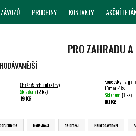
 ZÁVOZŮ
PRODEJNY
KONTAKTY
AKČNÍ LETÁ
CO POTŘEBUJETE NAJÍT?
PRO ZAHRADU A 
HLEDAT
RODÁVANĚJŠÍ
Koncovky na gum
DOPORUČUJEME
Chránič rohů plastový
10mm-4ks
Skladem
(2 ks)
Skladem
(1 ks)
19 Kč
60 Kč
poručujeme
Nejlevnější
Nejdražší
Nejprodávanější
A