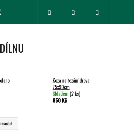
K
ZLEVNĚNÉ ZBOŽÍ
Hledat
Přihlášení
Nákupní
košík
DÍLNU
olano
Koza na řezání dřeva
75x90cm
Skladem
(2 ks)
850 Kč
becedně