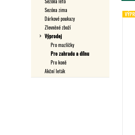
Sezóna léto
E
L
V
Sezóna zima
N
VÝPR
Ý
Dárkové poukazy
Í
P
P
Zlevněné zboží
I
R
Výprodej
S
O
Pro mazlíčky
P
D
Pro zahradu a dílnu
R
U
Pro koně
O
K
Akční leták
D
T
U
Ů
K
T
Ů