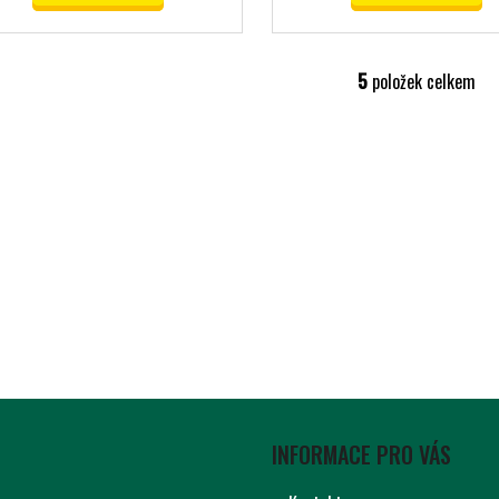
5
položek celkem
O
V
L
Á
D
A
C
Í
P
R
V
K
Y
V
Ý
INFORMACE PRO VÁS
P
I