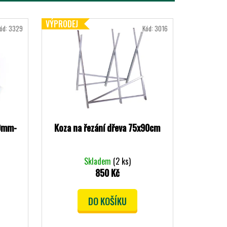
VÝPRODEJ
ód:
3329
Kód:
3016
10mm-
Koza na řezání dřeva 75x90cm
Skladem
(2 ks)
850 Kč
DO KOŠÍKU