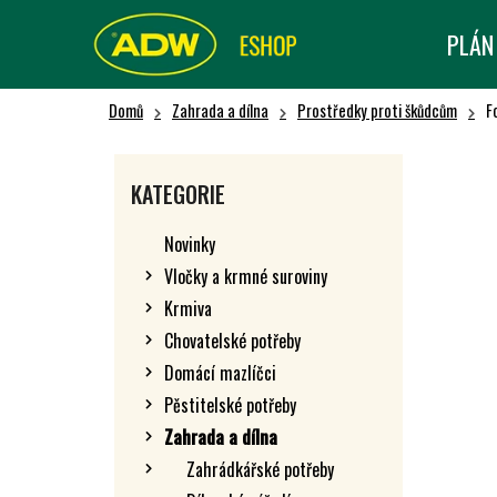
K
Přejít
na
O
PLÁN
Zpět
Zpět
obsah
Š
do obchodu
do obchodu
Í
Domů
Zahrada a dílna
Prostředky proti škůdcům
F
K
P
O
Přeskočit
KATEGORIE
kategorie
S
T
Novinky
R
Vločky a krmné suroviny
A
Krmiva
N
N
Chovatelské potřeby
Í
Domácí mazlíčci
P
Pěstitelské potřeby
A
Zahrada a dílna
N
Zahrádkářské potřeby
E