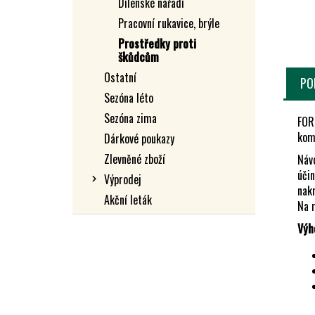
Dílenské nářadí
L
Pracovní rukavice, brýle
Prostředky proti
škůdcům
Ostatní
PO
Sezóna léto
Sezóna zima
FOR
kom
Dárkové poukazy
Zlevněné zboží
Náv
účin
Výprodej
nakr
Akční leták
Na 
Výh