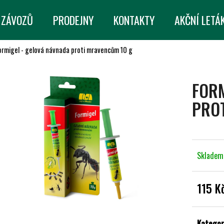
 ZÁVOZŮ
PRODEJNY
KONTAKTY
AKČNÍ LETÁ
ormigel - gelová návnada proti mravencům 10 g
CO POTŘEBUJETE NAJÍT?
FORM
HLEDAT
PRO
DOPORUČUJEME
Sklade
115 K
Měrná
cena:
Kategor