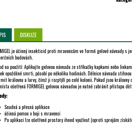
PIS
DISKUZE
MIGEL je účinný insekticid proti mravencům ve formě gelové návnady s je
erčních budovách.
od na použití: Aplikujte gelovou návnadu ze stříkačky kapkami nebo linka
ek opožděné smrti, působí po několika hodinách. Dělnice návnadu stihnou d
mit královnu a larvy, čímž ji rozptýlí po celé kolonii. Pokud jsou královny
místa ošetřená FORMIGEL gelovou návnadou je nutné zabránit přístupu d
ody:
Snadná a přesná aplikace
účinná pomoc v boji s mravenci
Po aplikaci lze ošetřené prostory ihned využívat (oproti sprejům získáte