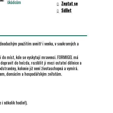
škůdcům
Zeptat se
Sdílet
dnoduchým použitím uvnitř i venku, v soukromých a
mi do míst, kde se vyskytují mravenci. FORMIGEL má
opravit do hnízda, rozdělit ji mezi ostatní dělnice a
 odstraněny, kolonie již není životaschopná a vymírá.
ětem, domácím a hospodářským zvířatům.
 i několik hodin!).