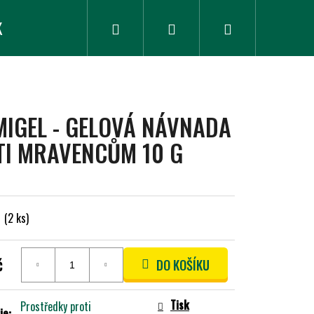
K
ZLEVNĚNÉ ZBOŽÍ
Hledat
Přihlášení
Nákupní
košík
IGEL - GELOVÁ NÁVNADA
TI MRAVENCŮM 10 G
m
(2 ks)
č
DO KOŠÍKU
Tisk
Prostředky proti
ie
: