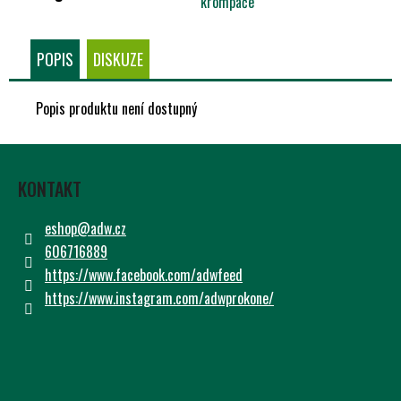
krompáče
Č
U
J
POPIS
DISKUZE
E
M
E
Popis produktu není dostupný
Z
Á
KONTAKT
P
A
eshop
@
adw.cz
T
606716889
Í
https://www.facebook.com/adwfeed
https://www.instagram.com/adwprokone/