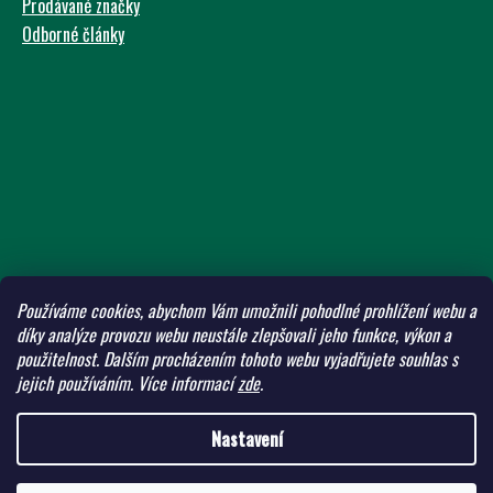
Prodávané značky
Odborné články
Používáme cookies, abychom Vám umožnili pohodlné prohlížení webu a
díky analýze provozu webu neustále zlepšovali jeho funkce, výkon a
použitelnost.
Dalším procházením tohoto webu vyjadřujete souhlas s
jejich používáním.
Více informací
zde
.
Nastavení
Vytvořil Shoptet
Copyright 2026
ADW Eshop
. Všechna práva vyhrazena.
Upravit