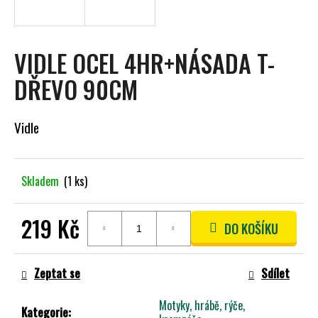
A
J
Í
VIDLE OCEL 4HR+NÁSADA T-
T
DŘEVO 90CM
?
Vidle
HLEDAT
Skladem
(1 ks)
219 Kč
DO KOŠÍKU
D
O
Měrná
P
cena:
Zeptat se
Sdílet
O
R
Motyky, hrábě, rýče,
U
Kategorie
: