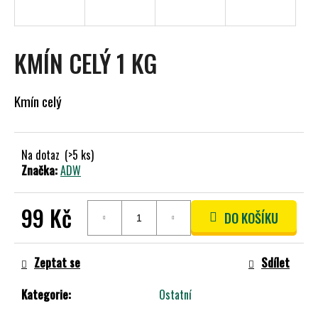
A
J
Í
KMÍN CELÝ 1 KG
T
?
Kmín celý
Na dotaz
(>5 ks)
HLEDAT
Značka:
ADW
99 Kč
DO KOŠÍKU
D
Měrná
O
cena:
P
Zeptat se
Sdílet
O
R
Kategorie
:
Ostatní
U