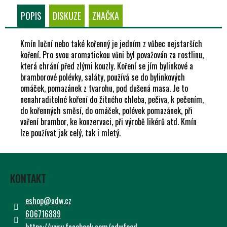
Č
U
POPIS
DISKUZE
ZNAČKA
J
E
Kmín luční nebo také kořenný je jedním z vůbec nejstarších
M
koření. Pro svou aromatickou vůni byl považován za rostlinu,
E
která chrání před zlými kouzly. Koření se jím bylinkové a
bramborové polévky, saláty, používá se do bylinkových
omáček, pomazánek z tvarohu, pod dušená masa. Je to
nenahraditelné koření do žitného chleba, pečiva, k pečením,
do kořenných směsí, do omáček, polévek pomazánek, při
vaření brambor, ke konzervaci, při výrobě likérů atd. Kmín
lze používat jak celý, tak i mletý.
Z
Á
KONTAKT
P
A
eshop
@
adw.cz
T
606716889
Í
https://www.facebook.com/adwfeed