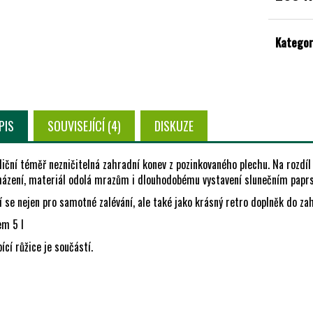
Měrná
cena:
Kategor
PIS
SOUVISEJÍCÍ (4)
DISKUZE
iční téměř nezničitelná zahradní konev z pozinkovaného plechu. Na rozdíl
házení, materiál odolá mrazům i dlouhodobému vystavení slunečním papr
 se nejen pro samotné zalévání, ale také jako krásný retro doplněk do za
em 5 l
ící růžice je součástí.