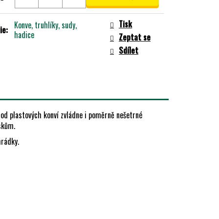
Tisk
Konve, truhlíky, sudy,
ie
:
hadice
Zeptat se
Sdílet
 od plastových konví zvládne i poměrně nešetrné
skům.
hrádky.