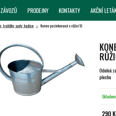
 ZÁVOZŮ
PRODEJNY
KONTAKTY
AKČNÍ LETÁ
, truhlíky, sudy, hadice
Konev pozinkovaná s růžicí 5l
CO POTŘEBUJETE NAJÍT?
KON
HLEDAT
RŮŽI
Odolná za
DOPORUČUJEME
plechu
Sklade
290 K