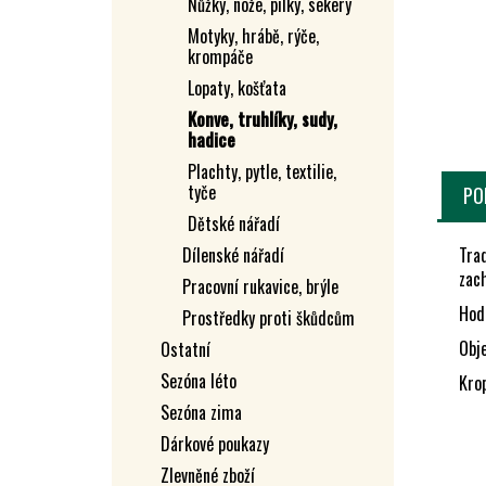
Nůžky, nože, pilky, sekery
L
Motyky, hrábě, rýče,
krompáče
Lopaty, košťata
Konve, truhlíky, sudy,
hadice
Plachty, pytle, textilie,
tyče
PO
Dětské nářadí
Trad
Dílenské nářadí
zac
Pracovní rukavice, brýle
Hodí
Prostředky proti škůdcům
Obj
Ostatní
Sezóna léto
Krop
Sezóna zima
Dárkové poukazy
Zlevněné zboží