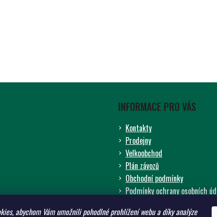
INFORMACE PRO VÁS
Kontakty
Prodejny
Velkoobchod
Plán závozů
Obchodní podmínky
Podmínky ochrany osobních úd
ADW - zemědělství pro budouc
kies, abychom Vám umožnili pohodlné prohlížení webu a díky analýze
Prodávané značky