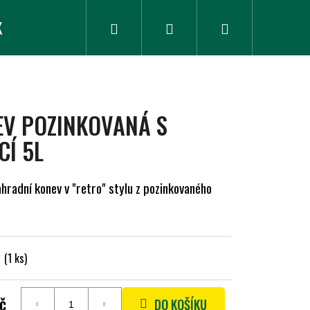
K
ZLEVNĚNÉ ZBOŽÍ
Hledat
Přihlášení
Nákupní
košík
EV POZINKOVANÁ S
CÍ 5L
hradní konev v "retro" stylu z pozinkovaného
m
(1 ks)
č
DO KOŠÍKU