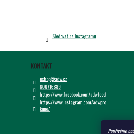
Sledovat na Instagramu
Z
Á
KONTAKT
P
A
eshop
@
adw.cz
T
606716889
Í
https://www.facebook.com/adwfeed
https://www.instagram.com/adwpro
kone/
Používáme coo