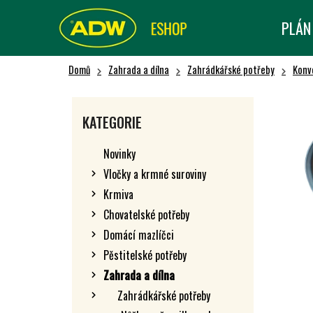
K
Přejít
na
O
PLÁN
Zpět
Zpět
obsah
Š
do obchodu
do obchodu
Í
Domů
Zahrada a dílna
Zahrádkářské potřeby
Konve
K
P
O
Přeskočit
KATEGORIE
kategorie
S
T
Novinky
R
Vločky a krmné suroviny
A
Krmiva
N
N
Chovatelské potřeby
Í
Domácí mazlíčci
P
Pěstitelské potřeby
A
Zahrada a dílna
N
Zahrádkářské potřeby
E