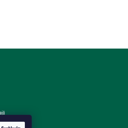
ajů
nost