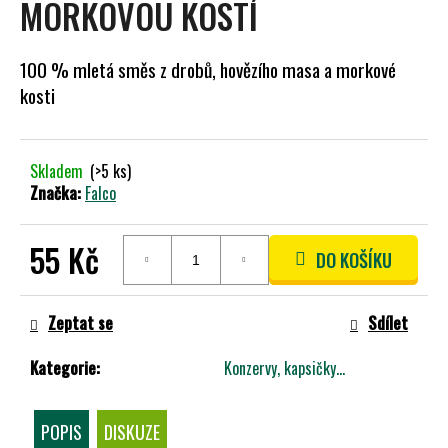
MORKOVOU KOSTÍ
A
J
100 % mletá směs z drobů, hovězího masa a morkové
Í
kosti
T
?
Skladem
(>5 ks)
Značka:
Falco
HLEDAT
55 Kč
DO KOŠÍKU
Měrná
cena:
Zeptat se
Sdílet
D
O
P
Kategorie
:
Konzervy, kapsičky...
O
R
POPIS
DISKUZE
U