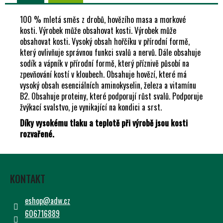
Č
U
100 % mletá směs z drobů, hovězího masa a morkové
J
kosti. Výrobek může obsahovat kosti.
Výrobek může
E
obsahovat kosti. Vysoký obsah hořčíku v přírodní formě,
M
který ovlivňuje správnou funkci svalů a nervů. Dále obsahuje
E
sodík a vápník v přírodní formě, který příznivě působí na
zpevňování kostí v kloubech. Obsahuje hovězí, které má
vysoký obsah esenciálních aminokyselin, železa a vitamínu
B2. Obsahuje proteiny, které podporují růst svalů. Podporuje
žvýkací svalstvo, je vynikající na kondici a srst.
Díky vysokému tlaku a teplotě při výrobě jsou kosti
rozvařené.
Z
Á
KONTAKT
P
A
eshop
@
adw.cz
T
606716889