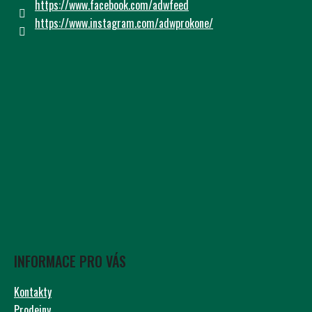
Í
https://www.facebook.com/adwfeed
https://www.instagram.com/adwprokone/
INFORMACE PRO VÁS
Kontakty
Prodejny