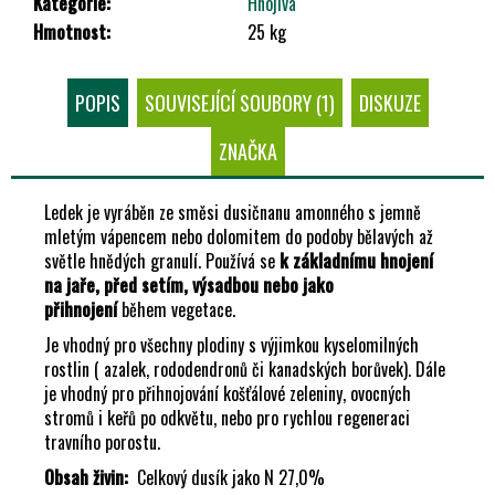
Kategorie
:
Hnojiva
Č
Hmotnost
:
25 kg
U
J
E
POPIS
SOUVISEJÍCÍ SOUBORY (1)
DISKUZE
M
E
ZNAČKA
Ledek je vyráběn ze směsi dusičnanu amonného s jemně
mletým vápencem nebo dolomitem do podoby bělavých až
světle hnědých granulí. Používá se
k základnímu hnojení
na jaře, před setím, výsadbou nebo jako
přihnojení
během vegetace.
Je vhodný pro všechny plodiny s výjimkou kyselomilných
rostlin ( azalek, rododendronů či kanadských borůvek). Dále
je vhodný pro přihnojování košťálové zeleniny, ovocných
stromů i keřů po odkvětu, nebo pro rychlou regeneraci
travního porostu.
Obsah živin:
Celkový dusík jako N 27,0%