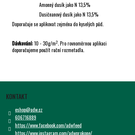
Amonný dusík jako N 13,5%
Dusičnanový dusík jako N 13,5%
Doporučuje se aplikovat zejména do kyselých půd.
2
Dávkování:
10 - 30g/m
. Pro rovnoměrnou aplikaci
doporučujeme použít ruční rozmetadla.
Z
Á
KONTAKT
P
A
eshop
@
adw.cz
T
606716889
Í
https://www.facebook.com/adwfeed
https://www.instagram.com/adwprokone/