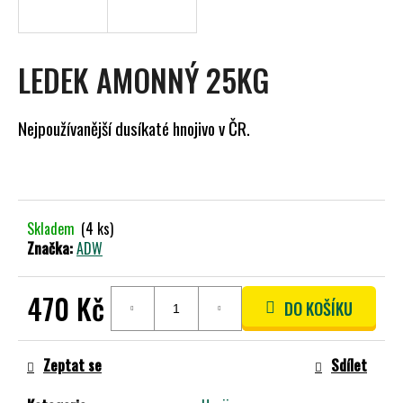
A
J
Í
LEDEK AMONNÝ 25KG
T
?
Nejpoužívanější dusíkaté hnojivo v ČR.
HLEDAT
Skladem
(4 ks)
Značka:
ADW
D
470 Kč
DO KOŠÍKU
O
P
Měrná
O
cena:
Zeptat se
Sdílet
R
U