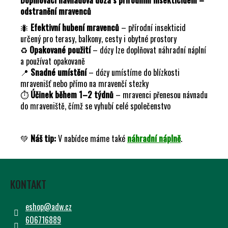
Č
odstranění mravenců
U
J
🐜
Efektivní hubení mravenců
– přírodní insekticid
E
určený pro terasy, balkony, cesty i obytné prostory
M
♻️
Opakované použití
– dózy lze doplňovat náhradní náplní
E
a používat opakovaně
📍
Snadné umístění
– dózy umístíme do blízkosti
mravenišť nebo přímo na mravenčí stezky
⏱️
Účinek během 1–2 týdnů
– mravenci přenesou návnadu
do mraveniště, čímž se vyhubí celé společenstvo
💚
Náš tip:
V nabídce máme také
náhradní náplně
.
Z
Á
KONTAKT
P
A
eshop
@
adw.cz
T
606716889