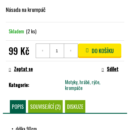
A
Násada na krumpáč
J
Í
T
Skladem
(2 ks)
?
99 Kč
DO KOŠÍKU
Měrná
cena:
HLEDAT
Zeptat se
Sdílet
Motyky, hrábě, rýče,
Kategorie
:
krompáče
D
O
POPIS
SOUVISEJÍCÍ (2)
DISKUZE
P
O
R
U
• délka 90cm