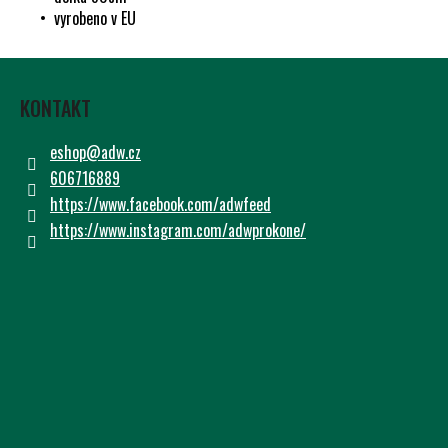
Č
• vyrobeno v EU
U
J
Z
E
Á
M
KONTAKT
P
E
A
eshop
@
adw.cz
T
606716889
Í
https://www.facebook.com/adwfeed
https://www.instagram.com/adwprokone/