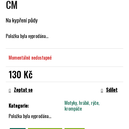
CM
A
J
Na kypření půdy
Í
T
?
Položka byla vyprodána…
Momentálně nedostupné
HLEDAT
130 Kč
Měrná
cena:
Zeptat se
Sdílet
D
O
Motyky, hrábě, rýče,
Kategorie
:
P
krompáče
O
Položka byla vyprodána…
R
U