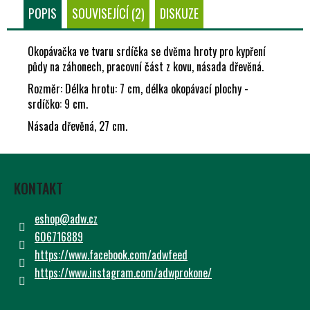
Č
POPIS
SOUVISEJÍCÍ (2)
DISKUZE
U
J
E
Okopávačka ve tvaru srdíčka se dvěma hroty pro kypření
M
půdy na záhonech, pracovní část z kovu, násada dřevěná.
E
Rozměr: Délka hrotu: 7 cm, délka okopávací plochy -
srdíčko: 9 cm.
Násada dřevěná, 27 cm.
Z
Á
KONTAKT
P
A
eshop
@
adw.cz
T
606716889
Í
https://www.facebook.com/adwfeed
https://www.instagram.com/adwprokone/