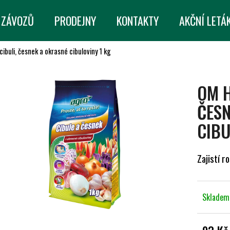
 ZÁVOZŮ
PRODEJNY
KONTAKTY
AKČNÍ LETÁ
cibuli, česnek a okrasné cibuloviny 1 kg
CO POTŘEBUJETE NAJÍT?
OM H
HLEDAT
ČESN
CIBU
DOPORUČUJEME
Zajistí r
Sklade