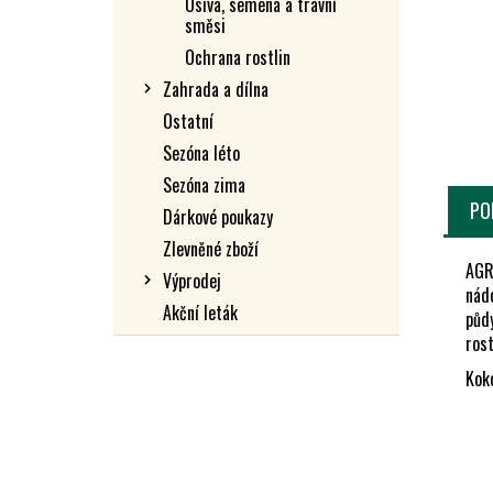
Osiva, semena a travní
L
směsi
Ochrana rostlin
Zahrada a dílna
Ostatní
Sezóna léto
Sezóna zima
PO
Dárkové poukazy
Zlevněné zboží
AGRO
Výprodej
nádo
Akční leták
půdy
ros
Kok