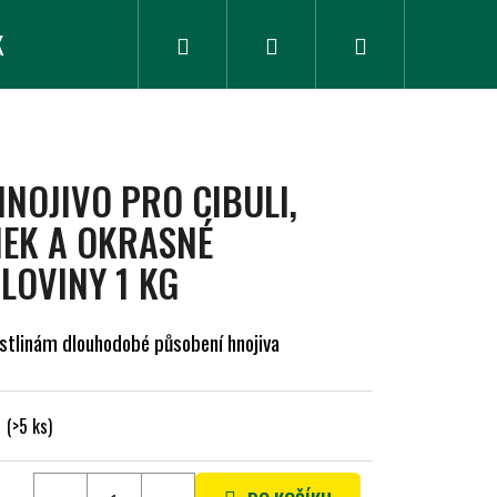
K
ZLEVNĚNÉ ZBOŽÍ
Hledat
Přihlášení
Nákupní
košík
NOJIVO PRO CIBULI,
EK A OKRASNÉ
LOVINY 1 KG
ostlinám dlouhodobé působení hnojiva
m
(>5 ks)