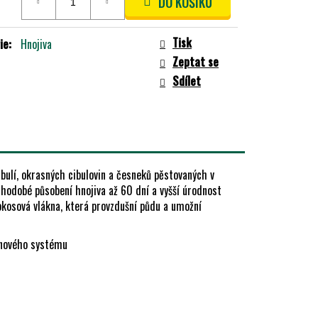
DO KOŠÍKU
Tisk
ie
:
Hnojiva
Zeptat se
Sdílet
bulí, okrasných cibulovin a česneků pěstovaných v
uhodobé působení hnojiva až 60 dní a vyšší úrodnost
okosová vlákna, která provzdušní půdu a umožní
enového systému