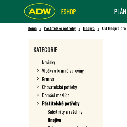
K
Přejít
na
O
PLÁN
Zpět
Zpět
obsah
Š
do obchodu
do obchodu
Í
Domů
Pěstitelské potřeby
Hnojiva
OM Hnojivo pro 
K
P
O
Přeskočit
KATEGORIE
kategorie
S
T
Novinky
R
Vločky a krmné suroviny
A
Krmiva
N
N
Chovatelské potřeby
Í
Domácí mazlíčci
P
Pěstitelské potřeby
A
Substráty a rašeliny
N
Hnojiva
E