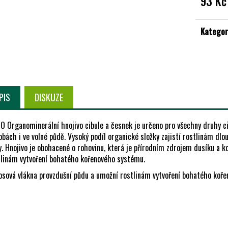
93 Kč
Měrná
cena:
Kategor
PIS
DISKUZE
 Organominerální hnojivo cibule a česnek je určeno pro všechny druhy ci
bách i ve volné půdě. Vysoký podíl organické složky zajistí rostlinám dlo
. Hnojivo je obohacené o rohovinu, která je přírodním zdrojem dusíku a k
tlinám vytvoření bohatého kořenového systému.
osová vlákna provzdušní půdu a umožní rostlinám vytvoření bohatého koř