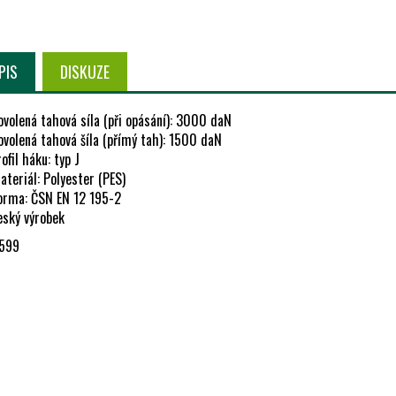
PIS
DISKUZE
volená tahová síla (při opásání): 3000 daN
ovolená tahová šíla (přímý tah): 1500 daN
ofil háku: typ J
teriál: Polyester (PES)
orma: ČSN EN 12 195-2
eský výrobek
599