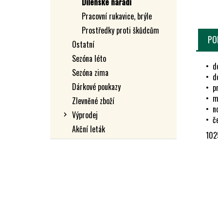
Dílenské nářadí
L
Pracovní rukavice, brýle
Prostředky proti škůdcům
PO
Ostatní
Sezóna léto
• do
Sezóna zima
• d
Dárkové poukazy
• pr
• ma
Zlevněné zboží
• n
Výprodej
• č
Akční leták
102