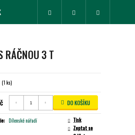
K
ZLEVNĚNÉ ZBOŽÍ
Hledat
Přihlášení
Nákupní
košík
S RÁČNOU 3 T
m
(1 ks)
č
DO KOŠÍKU
Tisk
ie
:
Dílenské nářadí
Zeptat se