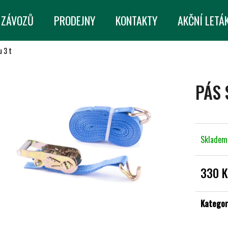
 ZÁVOZŮ
PRODEJNY
KONTAKTY
AKČNÍ LETÁ
u 3 t
CO POTŘEBUJETE NAJÍT?
PÁS 
HLEDAT
Sklade
DOPORUČUJEME
330 K
Měrná
cena:
Kategor