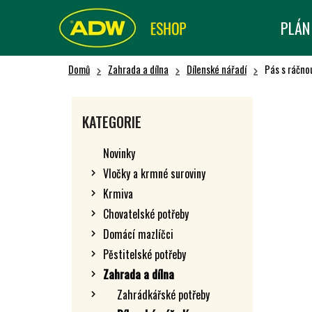
K
Přejít
na
O
PLÁN
Zpět
Zpět
obsah
Š
do obchodu
do obchodu
Í
Domů
Zahrada a dílna
Dílenské nářadí
Pás s ráčno
K
P
O
Přeskočit
KATEGORIE
kategorie
S
T
Novinky
R
Vločky a krmné suroviny
A
Krmiva
N
N
Chovatelské potřeby
Í
Domácí mazlíčci
P
Pěstitelské potřeby
A
Zahrada a dílna
N
Zahrádkářské potřeby
E