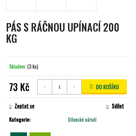
A
J
Í
PÁS S RÁČNOU UPÍNACÍ 200
T
KG
?
Skladem
(3 ks)
HLEDAT
73 Kč
DO KOŠÍKU
Měrná
D
cena:
O
Zeptat se
Sdílet
P
O
Kategorie
:
Dílenské nářadí
R
U