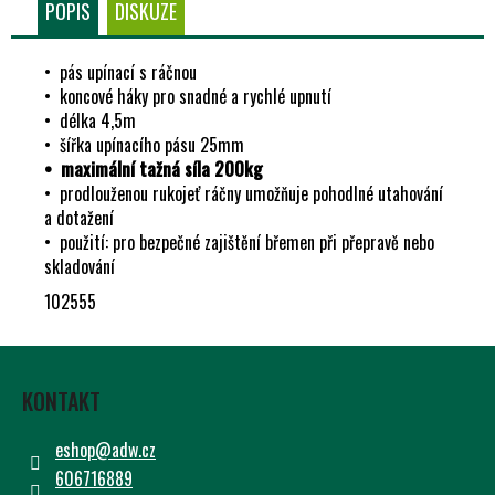
Č
POPIS
DISKUZE
U
J
• pás upínací s ráčnou
E
• koncové háky pro snadné a rychlé upnutí
M
• délka 4,5m
E
• šířka upínacího pásu 25mm
• maximální tažná síla 200kg
• prodlouženou rukojeť ráčny umožňuje pohodlné utahování
a dotažení
• použití: pro bezpečné zajištění břemen při přepravě nebo
skladování
102555
Z
Á
KONTAKT
P
A
eshop
@
adw.cz
T
606716889