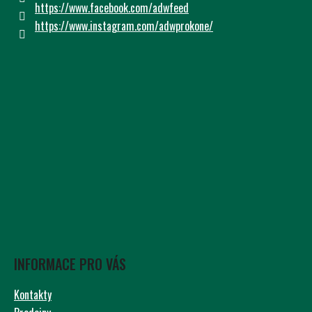
Í
https://www.facebook.com/adwfeed
https://www.instagram.com/adwprokone/
INFORMACE PRO VÁS
Kontakty