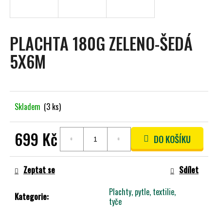
A
J
Í
PLACHTA 180G ZELENO-ŠEDÁ
T
5X6M
?
Skladem
(3 ks)
HLEDAT
699 Kč
DO KOŠÍKU
Měrná
D
cena:
O
Zeptat se
Sdílet
P
O
Plachty, pytle, textilie,
Kategorie
:
R
tyče
U