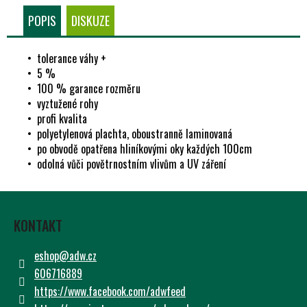
Č
POPIS
DISKUZE
U
J
E
• tolerance váhy +
M
• 5 %
E
• 100 % garance rozměru
• vyztužené rohy
• profi kvalita
• polyetylenová plachta, oboustranně laminovaná
• po obvodě opatřena hliníkovými oky každých 100cm
• odolná vůči povětrnostním vlivům a UV záření
Z
Á
KONTAKT
P
A
eshop
@
adw.cz
T
606716889
Í
https://www.facebook.com/adwfeed