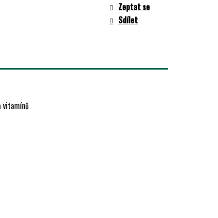
Zeptat se
Sdílet
a vitamínů