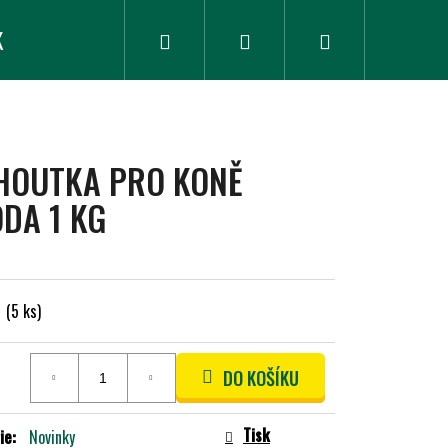
K
ZLEVNĚNÉ ZBOŽÍ
Hledat
Přihlášení
Nákupní
košík
HOUTKA PRO KONĚ
DA 1 KG
m
(5 ks)
DO KOŠÍKU
Tisk
ie
:
Novinky