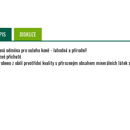
PIS
DISKUZE
avá odměna pro vašeho koně - lahodná a přírodní!
zné příchutě
robeno z obilí prvotřídní kvality s přírozeným obsahem minerálních látek 