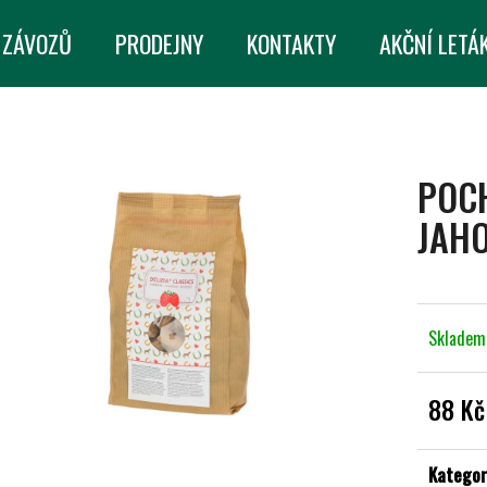
 ZÁVOZŮ
PRODEJNY
KONTAKTY
AKČNÍ LETÁ
CO POTŘEBUJETE NAJÍT?
POC
HLEDAT
JAHO
DOPORUČUJEME
Sklade
88 Kč
Měrná
cena:
Kategor