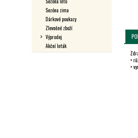
Sezóna léto
L
Sezóna zima
Dárkové poukazy
Zlevněné zboží
PO
Výprodej
Akční leták
Zdr
• rů
• vy