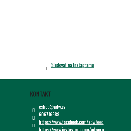
Sledovat na Instagramu
Z
Á
KONTAKT
P
A
eshop
@
adw.cz
T
606716889
Í
https://www.facebook.com/adwfeed
https://www.instagram.com/adwpro