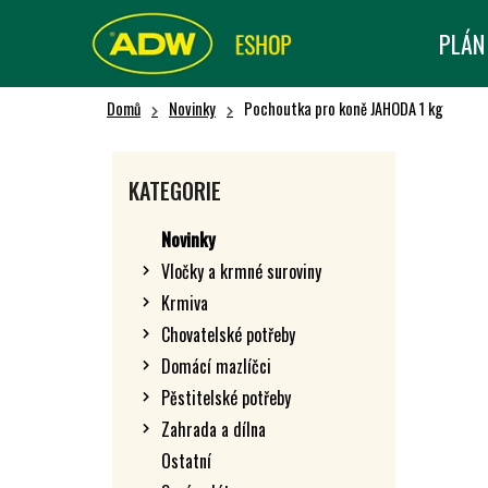
K
Přejít
na
O
PLÁN
Zpět
Zpět
obsah
Š
do obchodu
do obchodu
Í
Domů
Novinky
Pochoutka pro koně JAHODA 1 kg
K
P
O
Přeskočit
KATEGORIE
kategorie
S
T
Novinky
R
Vločky a krmné suroviny
A
Krmiva
N
N
Chovatelské potřeby
Í
Domácí mazlíčci
P
Pěstitelské potřeby
A
Zahrada a dílna
N
Ostatní
E