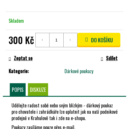
A
J
Skladem
Í
T
?
300 Kč
DO KOŠÍKU
Měrná
cena:
Zeptat se
Sdílet
HLEDAT
Kategorie
:
Dárkové poukazy
POPIS
DISKUZE
D
O
Udělejte radost sobě nebo svým blízkým - dárkový poukaz
P
pro chovatele i zahrádkáře lze uplatnit jak na naší podnikové
O
prodejně v Krahulově tak i zde na e-shopu.
R
U
Poukazy zasíláme pouze přes e-mail.