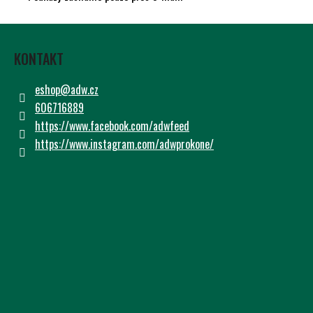
Č
U
Z
J
Á
E
KONTAKT
P
M
E
A
eshop
@
adw.cz
T
606716889
Í
https://www.facebook.com/adwfeed
https://www.instagram.com/adwprokone/