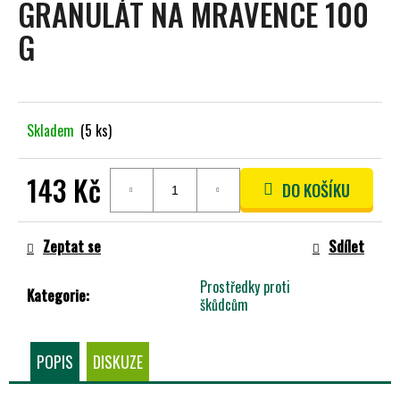
GRANULÁT NA MRAVENCE 100
A
G
J
Í
T
?
Skladem
(5 ks)
143 Kč
DO KOŠÍKU
HLEDAT
Měrná
cena:
Zeptat se
Sdílet
Prostředky proti
D
Kategorie
:
škůdcům
O
P
O
POPIS
DISKUZE
R
U