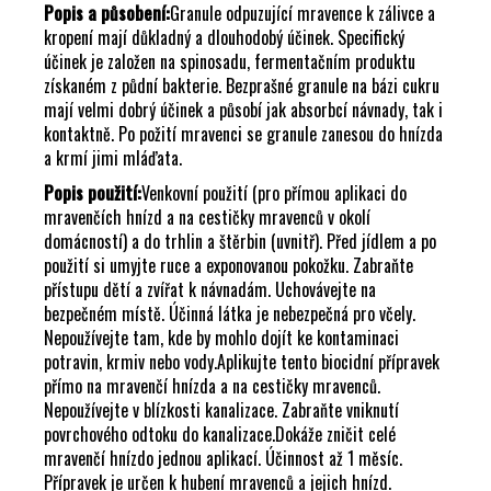
Č
Popis a působení:
Granule odpuzující mravence k zálivce a
U
kropení mají důkladný a dlouhodobý účinek. Specifický
J
účinek je založen na spinosadu, fermentačním produktu
E
získaném z půdní bakterie. Bezprašné granule na bázi cukru
M
mají velmi dobrý účinek a působí jak absorbcí návnady, tak i
E
kontaktně. Po požití mravenci se granule zanesou do hnízda
a krmí jimi mláďata.
Popis použití:
Venkovní použití (pro přímou aplikaci do
mravenčích hnízd a na cestičky mravenců v okolí
domácností) a do trhlin a štěrbin (uvnitř). Před jídlem a po
použití si umyjte ruce a exponovanou pokožku. Zabraňte
přístupu dětí a zvířat k návnadám. Uchovávejte na
bezpečném místě. Účinná látka je nebezpečná pro včely.
Nepoužívejte tam, kde by mohlo dojít ke kontaminaci
potravin, krmiv nebo vody.Aplikujte tento biocidní přípravek
přímo na mravenčí hnízda a na cestičky mravenců.
Nepoužívejte v blízkosti kanalizace. Zabraňte vniknutí
povrchového odtoku do kanalizace.Dokáže zničit celé
mravenčí hnízdo jednou aplikací. Účinnost až 1 měsíc.
Přípravek je určen k hubení mravenců a jejich hnízd.