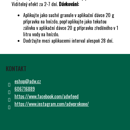
Viditelný efekt za 2-7 dní.
Dávkování:
Aplikujte jako suché granule v aplikační dávce 20 g
přípravku na hnízdo, popř:aplikujte jako tekutou
zálivku v aplikační dávce 20 g přípravku zředěného v 1
litru vody na hnízdo.
Dodržujte mezi aplikacemi interval alespoň 28 dní.
Z
Á
KONTAKT
P
A
eshop
@
adw.cz
T
606716889
Í
https://www.facebook.com/adwfeed
https://www.instagram.com/adwprokone/