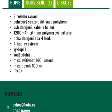
Č
POPIS
SOUVISEJÍCÍ (1)
DISKUZE
U
J
• 9 režimů svícení
E
• pohybový senzor, aktivace pohybem
M
• usb dobíjení, kabel v balení
E
• 1200mAh Lithium polymerová baterie
• doba dobíjení cca 4 hod.
• 4 hodiny svícení
• výklopná
• voděodolná
• max. svítivost 160 lumenů
• max. dosah 100 m
• IPX64
Z
Á
KONTAKT
P
A
eshop
@
adw.cz
T
606716889