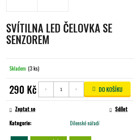
A
J
Í
SVÍTILNA LED ČELOVKA SE
T
SENZOREM
?
Skladem
(3 ks)
HLEDAT
290 Kč
DO KOŠÍKU
Měrná
D
cena:
O
Zeptat se
Sdílet
P
O
Kategorie
:
Dílenské nářadí
R
U