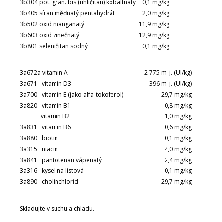
3b304 pot. gran. bis (uhličitan) kobaltnatý
0,1 mg/kg
3b405 síran měďnatý pentahydrát
2,0 mg/kg
3b502 oxid manganatý
11,9 mg/kg
3b603 oxid zinečnatý
12,9 mg/kg
3b801 seleničitan sodný
0,1 mg/kg
3a672a vitamin A
2 775 m. j. (UI/kg)
3a671 vitamin D3
396 m. j. (UI/kg)
3a700 vitamin E (jako alfa-tokoferol)
29,7 mg/kg
3a820 vitamin B1
0,8 mg/kg
vitamin B2
1,0 mg/kg
3a831 vitamin B6
0,6 mg/kg
3a880 biotin
0,1 mg/kg
3a315 niacin
4,0 mg/kg
3a841 pantotenan vápenatý
2,4 mg/kg
3a316 kyselina listová
0,1 mg/kg
3a890 cholinchlorid
29,7 mg/kg
Skladujte v suchu a chladu.