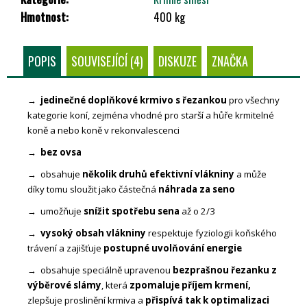
Č
Hmotnost
:
400 kg
U
J
E
POPIS
SOUVISEJÍCÍ (4)
DISKUZE
ZNAČKA
M
E
→ jedinečné doplňkové krmivo s řezankou
pro všechny
kategorie koní, zejména vhodné pro starší a hůře krmitelné
koně a nebo koně v rekonvalescenci
→ bez ovsa
→ obsahuje
několik druhů efektivní vlákniny
a může
díky tomu sloužit jako částečná
náhrada za seno
→ umožňuje
snížit spotřebu sena
až o 2/3
→ vysoký obsah vlákniny
respektuje fyziologii koňského
trávení a zajišťuje
postupné uvolňování energie
→ obsahuje speciálně upravenou
bezprašnou řezanku z
výběrové slámy
, která
zpomaluje příjem krmení,
zlepšuje proslinění krmiva a
přispívá tak k optimalizaci