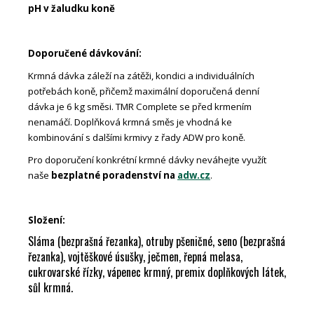
pH v žaludku koně
Doporučené dávkování:
Krmná dávka záleží na zátěži, kondici a individuálních
potřebách koně, přičemž maximální doporučená denní
dávka je 6 kg směsi. TMR Complete se před krmením
nenamáčí. Doplňková krmná směs je vhodná ke
kombinování s dalšími krmivy z řady ADW pro koně.
Pro doporučení konkrétní krmné dávky neváhejte využít
naše
bezplatné poradenství na
adw.cz
.
Složení:
Sláma (bezprašná řezanka), otruby pšeničné, seno (bezprašná
řezanka), vojtěškové úsušky, ječmen, řepná melasa,
cukrovarské řízky, vápenec krmný, premix doplňkových látek,
sůl krmná.