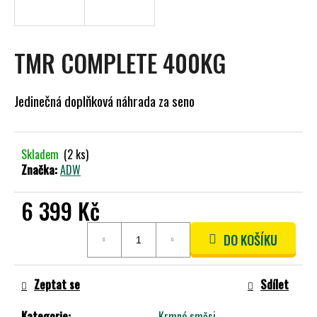
R
A
J
M
Í
TMR COMPLETE 400KG
A
T
?
Jedinečná doplňková náhrada za seno
Skladem
(2 ks)
HLEDAT
Značka:
ADW
6 399 Kč
D
Měrná
DO KOŠÍKU
O
cena:
P
O
Zeptat se
Sdílet
R
U
Kategorie
:
Krmné směsi