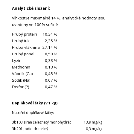
Analytické složení:
Vlhkost je maximálně 14 %, analytické hodnoty jsou
uvedeny ve 100% sušině:
Hrubý protein
10,34 %
Hrubý tuk
2,35 %
Hrubá vláknina
27,14 %
Hrubý popel
8,50 %
Lyzin
0,33 %
Methionin
0,13 %
Vápník (Ca)
0,45 %
Sodík (Na)
0,07 %
Fosfor (P)
0,47 %
Doplňkové látky (v 1 kg):
Nutriční doplňkové látky:
3b103 síran železnatý monohydrát
13,9 mg/kg
3b201 jodid draselný
0,3 mg/kg