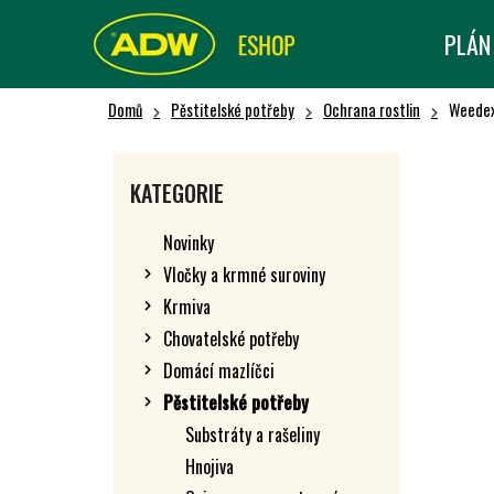
K
Přejít
na
O
PLÁN
Zpět
Zpět
obsah
Š
do obchodu
do obchodu
Í
Domů
Pěstitelské potřeby
Ochrana rostlin
Weedex
K
P
O
Přeskočit
KATEGORIE
kategorie
S
T
Novinky
R
Vločky a krmné suroviny
A
Krmiva
N
N
Chovatelské potřeby
Í
Domácí mazlíčci
P
Pěstitelské potřeby
A
Substráty a rašeliny
N
Hnojiva
E