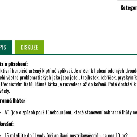
cena:
Kategor
PIS
DISKUZE
is a působení:
ktivní herbicid určený k přímé aplikaci. Je určen k hubení odolných dvoud
elů včetně problematických jako jsou jetel, trojlístek, řebříček, pryskyřní
třednictvím listů, účinná látka je rozvedena až do kořenů. Poté dochází 
včely.
ranná lhůta:
AT (jde o způsob použití nebo určení, které stanovení ochranné lhůty ne
kování:
15 ml vlijte do 1l vody (při aplikaci postřikovačem) - na cca 10 m2