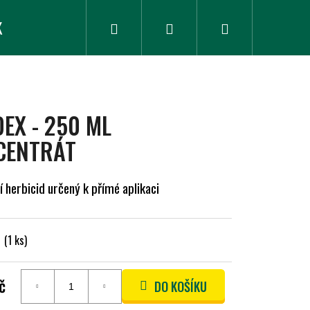
K
ZLEVNĚNÉ ZBOŽÍ
Hledat
Přihlášení
Nákupní
košík
EX - 250 ML
CENTRÁT
í herbicid určený k přímé aplikaci
m
(1 ks)
č
DO KOŠÍKU