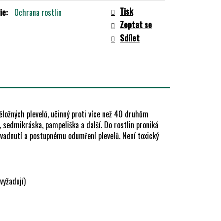
Tisk
ie
:
Ochrana rostlin
Zeptat se
Sdílet
ěložných plevelů, učinný proti více než 40 druhům
k, sedmikráska, pampeliška a další. Do rostlin proniká
k vadnutí a postupnému odumření plevelů. Není toxický
vyžadují)