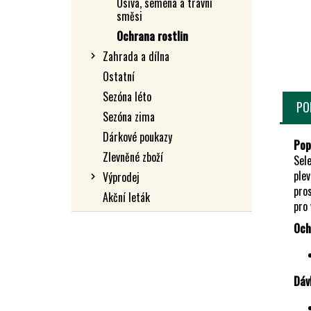
Osiva, semena a travní
L
směsi
Ochrana rostlin
Zahrada a dílna
Ostatní
Sezóna léto
PO
Sezóna zima
Dárkové poukazy
Pop
Zlevněné zboží
Sele
plev
Výprodej
pros
Akční leták
pro 
Och
Dáv