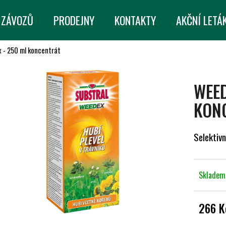
 ZÁVOZŮ
PRODEJNY
KONTAKTY
AKČNÍ LETÁ
 - 250 ml koncentrát
CO POTŘEBUJETE NAJÍT?
WEED
HLEDAT
KON
Selektivn
DOPORUČUJEME
Sklade
266 K
Měrná