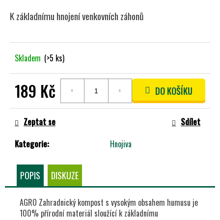
A
K základnímu hnojení
venkovních záhonů
J
Í
T
Skladem
(>5 ks)
?
189 Kč
DO KOŠÍKU
Měrná
cena:
HLEDAT
Zeptat se
Sdílet
Kategorie
:
Hnojiva
D
O
POPIS
DISKUZE
P
O
R
AGRO Zahradnický kompost s vysokým obsahem humusu
je
U
100% přírodní materiál sloužící k základnímu