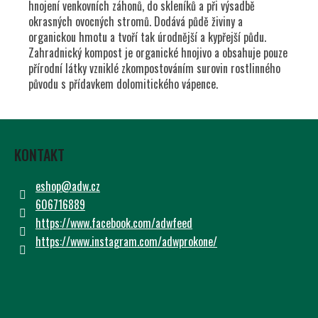
Č
hnojení venkovních záhonů, do skleníků a při výsadbě
U
okrasných ovocných stromů. Dodává půdě živiny a
J
organickou hmotu a tvoří tak úrodnější a kypřejší půdu.
E
Zahradnický kompost je organické hnojivo a obsahuje pouze
M
přírodní látky vzniklé zkompostováním surovin rostlinného
E
původu s přídavkem dolomitického vápence.
Z
Á
KONTAKT
P
A
eshop
@
adw.cz
T
606716889
Í
https://www.facebook.com/adwfeed
https://www.instagram.com/adwprokone/