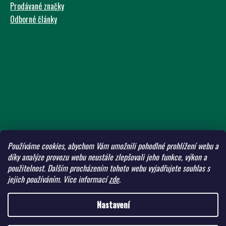
Prodávané značky
Odborné články
Používáme cookies, abychom Vám umožnili pohodlné prohlížení webu a
díky analýze provozu webu neustále zlepšovali jeho funkce, výkon a
použitelnost.
Dalším procházením tohoto webu vyjadřujete souhlas s
jejich používáním.
Více informací
zde
.
Nastavení
Vytvořil Shoptet
Copyright 2026
ADW Eshop
. Všechna práva vyhrazena.
Upravit