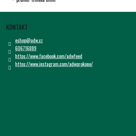
Č
U
Z
J
Á
E
KONTAKT
M
P
E
A
eshop
@
adw.cz
T
606716889
Í
https://www.facebook.com/adwfeed
https://www.instagram.com/adwprokone/