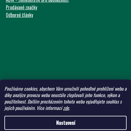
Č
Prodávané značky
U
Odborné články
J
E
M
E
Používáme cookies, abychom Vám umožnili pohodlné prohlížení webu a
díky analýze provozu webu neustále zlepšovali jeho funkce, výkon a
použitelnost.
Dalším procházením tohoto webu vyjadřujete souhlas s
jejich používáním.
Více informací
zde
.
Nastavení
Vytvořil Shoptet